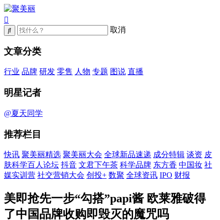
取消
文章分类
行业
品牌
研发
零售
人物
专题
图说
直播
明星记者
@夏天同学
推荐栏目
快讯
聚美丽精选
聚美丽大会
全球新品速递
成分特辑
谈资
皮
肤科学百人论坛
抖音
文君下午茶
科学品牌
东方香
中国妆
社
媒实训营
社交营销大会
创投+
数聚
全球资讯
IPO
财报
美即抢先一步“勾搭”papi酱 欧莱雅破得
了中国品牌收购即毁灭的魔咒吗