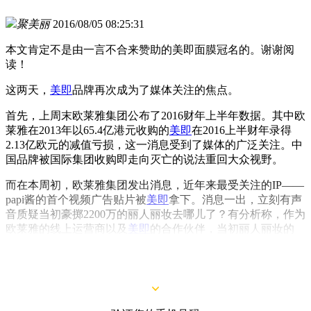
聚美丽
2016/08/05 08:25:31
本文肯定不是由一言不合来赞助的美即面膜冠名的。谢谢阅
读！
这两天，
美即
品牌再次成为了媒体关注的焦点。
首先，上周末欧莱雅集团公布了2016财年上半年数据。其中欧
莱雅在2013年以65.4亿港元收购的
美即
在2016上半财年录得
2.13亿欧元的减值亏损，这一消息受到了媒体的广泛关注。中
国品牌被国际集团收购即走向灭亡的说法重回大众视野。
而在本周初，欧莱雅集团发出消息，近年来最受关注的IP——
papi酱的首个视频广告贴片被
美即
拿下。消息一出，立刻有声
音质疑当初豪掷2200万的丽人丽妆去哪儿了？有分析称，作为
欧莱雅的线上运营商以及
美即
的合作伙伴，当初丽人丽妆的
2200万就是打算这样花的；更有大胆猜测说，丽人丽妆的2200
万实际上就是
美即
出的……