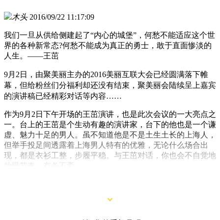
木头
2016/09/22 11:17:09
我们一旦从供给侧建起了“内心的城堡”，何愁不能适应这个世
界的各种新常态?何愁不能成为真正的勇士，敢于直面惨淡的
人生。——王茁
9月2日，由聚美丽主办的2016美丽互联大会已经圆满落下帷
幕，但给粉丝们分福利却还没有结束，聚美丽会陆续呈上嘉宾
的演讲稿已经精彩对话等内容……
作为9月2日下午开场的王茁演讲，也是此次会议的一大亮点之
一。台上的王茁是个生动有趣的演讲家，台下的他也是一个谦
虚、魅力十足的男人。虽不知道他是不是土生土长的上海人，
但举手投足间透露着上海男人特有的优雅，无论什么场合出
现，都是衣衫工整，步履平稳。与王茁对话，你也会不自觉地
放慢节奏，有条不紊。