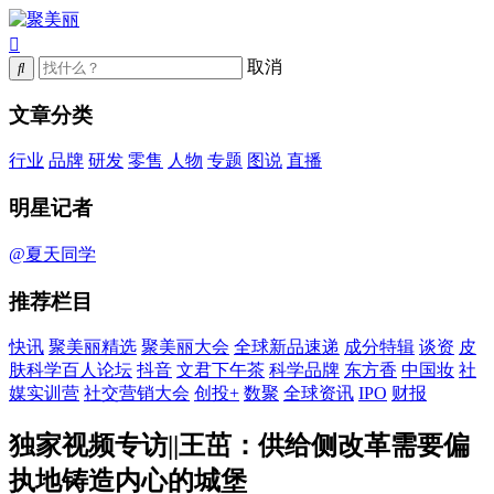
取消
文章分类
行业
品牌
研发
零售
人物
专题
图说
直播
明星记者
@夏天同学
推荐栏目
快讯
聚美丽精选
聚美丽大会
全球新品速递
成分特辑
谈资
皮
肤科学百人论坛
抖音
文君下午茶
科学品牌
东方香
中国妆
社
媒实训营
社交营销大会
创投+
数聚
全球资讯
IPO
财报
独家视频专访||王茁：供给侧改革需要偏
执地铸造内心的城堡