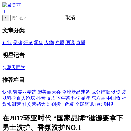
取消
文章分类
行业
品牌
研发
零售
人物
专题
图说
直播
明星记者
@夏天同学
推荐栏目
快讯
聚美丽精选
聚美丽大会
全球新品速递
成分特辑
谈资
皮
肤科学百人论坛
抖音
文君下午茶
科学品牌
东方香
中国妆
社
媒实训营
社交营销大会
创投+
数聚
全球资讯
IPO
财报
在2017环亚时代 “国家品牌”滋源要拿下
男士洗护、香氛洗护NO.1