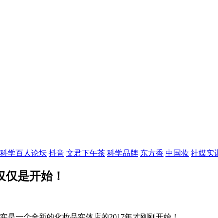
科学百人论坛
抖音
文君下午茶
科学品牌
东方香
中国妆
社媒实
这仅仅是开始！
实是一个全新的化妆品实体店的2017年才刚刚开始！