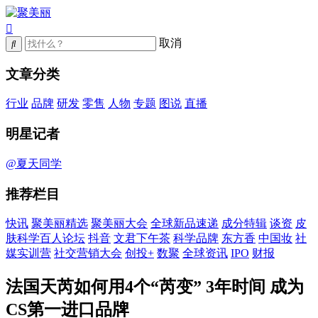
取消
文章分类
行业
品牌
研发
零售
人物
专题
图说
直播
明星记者
@夏天同学
推荐栏目
快讯
聚美丽精选
聚美丽大会
全球新品速递
成分特辑
谈资
皮
肤科学百人论坛
抖音
文君下午茶
科学品牌
东方香
中国妆
社
媒实训营
社交营销大会
创投+
数聚
全球资讯
IPO
财报
法国天芮如何用4个“芮变” 3年时间 成为
CS第一进口品牌