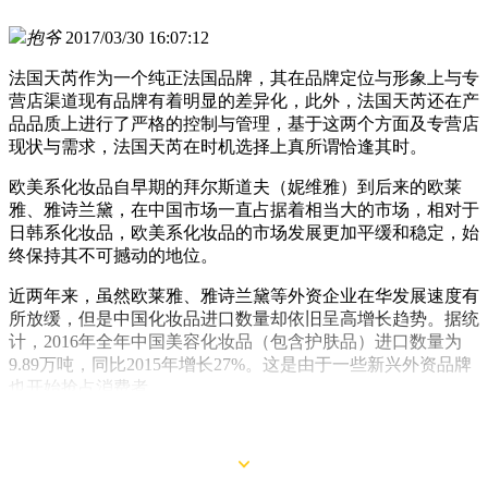
抱爷
2017/03/30 16:07:12
法国天芮作为一个纯正法国品牌，其在品牌定位与形象上与专
营店渠道现有品牌有着明显的差异化，此外，法国天芮还在产
品品质上进行了严格的控制与管理，基于这两个方面及专营店
现状与需求，法国天芮在时机选择上真所谓恰逢其时。
欧美系化妆品自早期的拜尔斯道夫（妮维雅）到后来的欧莱
雅、雅诗兰黛，在中国市场一直占据着相当大的市场，相对于
日韩系化妆品，欧美系化妆品的市场发展更加平缓和稳定，始
终保持其不可撼动的地位。
近两年来，虽然欧莱雅、雅诗兰黛等外资企业在华发展速度有
所放缓，但是中国化妆品进口数量却依旧呈高增长趋势。据统
计，2016年全年中国美容化妆品（包含护肤品）进口数量为
9.89万吨，同比2015年增长27%。这是由于一些新兴外资品牌
也开始抢占消费者。
其中，
法国天芮
就是这一类品牌的典型代表。