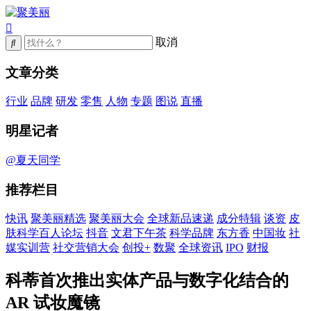
取消
文章分类
行业
品牌
研发
零售
人物
专题
图说
直播
明星记者
@夏天同学
推荐栏目
快讯
聚美丽精选
聚美丽大会
全球新品速递
成分特辑
谈资
皮
肤科学百人论坛
抖音
文君下午茶
科学品牌
东方香
中国妆
社
媒实训营
社交营销大会
创投+
数聚
全球资讯
IPO
财报
科蒂首次推出实体产品与数字化结合的
AR 试妆魔镜