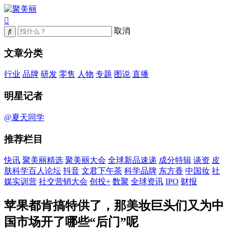
取消
文章分类
行业
品牌
研发
零售
人物
专题
图说
直播
明星记者
@夏天同学
推荐栏目
快讯
聚美丽精选
聚美丽大会
全球新品速递
成分特辑
谈资
皮
肤科学百人论坛
抖音
文君下午茶
科学品牌
东方香
中国妆
社
媒实训营
社交营销大会
创投+
数聚
全球资讯
IPO
财报
苹果都肯搞特供了，那美妆巨头们又为中
国市场开了哪些“后门”呢