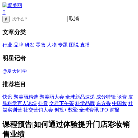
取消
文章分类
行业
品牌
研发
零售
人物
专题
图说
直播
明星记者
@夏天同学
推荐栏目
快讯
聚美丽精选
聚美丽大会
全球新品速递
成分特辑
谈资
皮
肤科学百人论坛
抖音
文君下午茶
科学品牌
东方香
中国妆
社
媒实训营
社交营销大会
创投+
数聚
全球资讯
IPO
财报
课程预告|如何通过体验提升门店彩妆销
售业绩