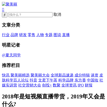
取消
文章分类
行业
品牌
研发
零售
人物
专题
图说
直播
明星记者
@夏天同学
推荐栏目
快讯
聚美丽精选
聚美丽大会
全球新品速递
成分特辑
谈资
皮
肤科学百人论坛
抖音
文君下午茶
科学品牌
东方香
中国妆
社
媒实训营
社交营销大会
创投+
数聚
全球资讯
IPO
财报
2018年是短视频直播带货，2019年又会是
什么?