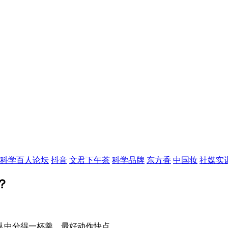
科学百人论坛
抖音
文君下午茶
科学品牌
东方香
中国妆
社媒实
？
从中分得一杯羹，最好动作快点。