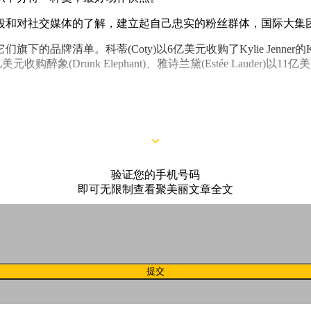
段和对社交媒体的了解，建立起自己忠实的粉丝群体，国际大集
清单。科蒂(Coty)以6亿美元收购了Kylie Jenner的Kyli
醉象(Drunk Elephant)、雅诗兰黛(Estée Lauder)以11亿美元
在消费趋势的推动下不断扩张，销售额在飙升，市场份额也在扩
验证您的手机号码
即可无限制查看聚美丽文章全文
提交