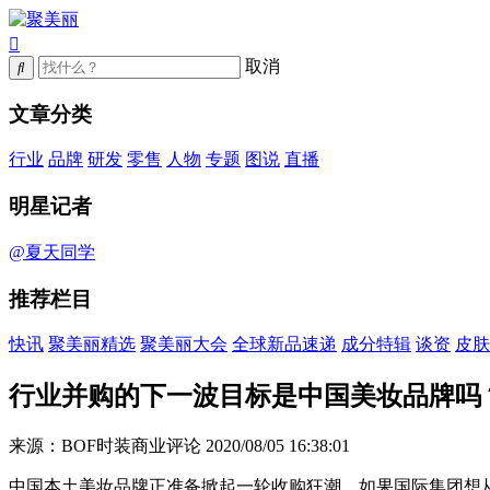
取消
文章分类
行业
品牌
研发
零售
人物
专题
图说
直播
明星记者
@夏天同学
推荐栏目
快讯
聚美丽精选
聚美丽大会
全球新品速递
成分特辑
谈资
皮肤
行业并购的下一波目标是中国美妆品牌吗
来源：BOF时装商业评论
2020/08/05 16:38:01
中国本土美妆品牌正准备掀起一轮收购狂潮，如果国际集团想