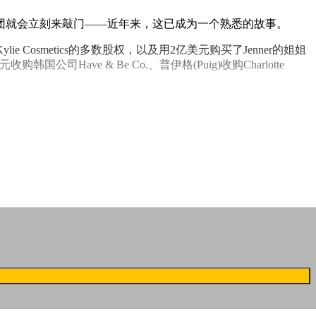
团就会立刻来敲门——近年来，这已成为一个熟悉的故事。
e Cosmetics的多数股权，以及用2亿美元购买了Jenner的姐姐
收购韩国公司Have & Be Co.、普伊格(Puig)收购Charlotte
大。然而，令人惊讶的是，国际大集团中国美妆品牌的兴趣并没