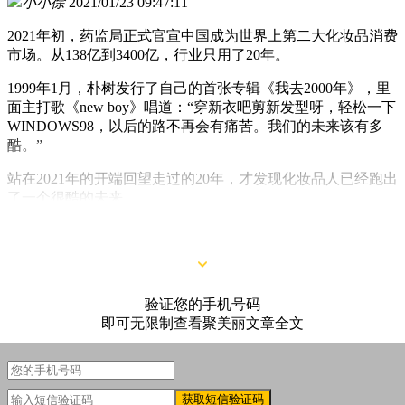
小小徐
2021/01/23 09:47:11
2021年初，药监局正式官宣中国成为世界上第二大化妆品消费
市场。从138亿到3400亿，行业只用了20年。
1999年1月，朴树发行了自己的首张专辑《我去2000年》，里
面主打歌《new boy》唱道：“穿新衣吧剪新发型呀，轻松一下
WINDOWS98，以后的路不再会有痛苦。我们的未来该有多
酷。”
站在2021年的开端回望走过的20年，才发现化妆品人已经跑出
了一个很酷的未来。
今天聚美丽想用以下的这40张图片讲述这激荡20年。
验证您的手机号码
即可无限制查看聚美丽文章全文
获取短信验证码