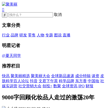
取消
文章分类
行业
品牌
研发
零售
人物
专题
图说
直播
明星记者
@夏天同学
推荐栏目
快讯
聚美丽精选
聚美丽大会
全球新品速递
成分特辑
谈资
皮
肤科学百人论坛
抖音
文君下午茶
科学品牌
东方香
中国妆
社
媒实训营
社交营销大会
创投+
数聚
全球资讯
IPO
财报
9000字回顾化妆品人走过的激荡20年