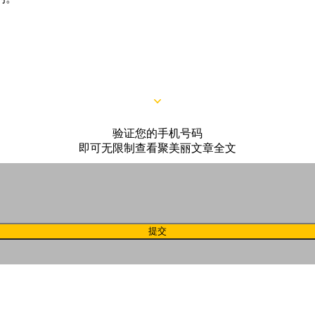
。产品能带给消费者实际的美，而品牌所树立的价值观和对美的
验证您的手机号码
即可无限制查看聚美丽文章全文
提交