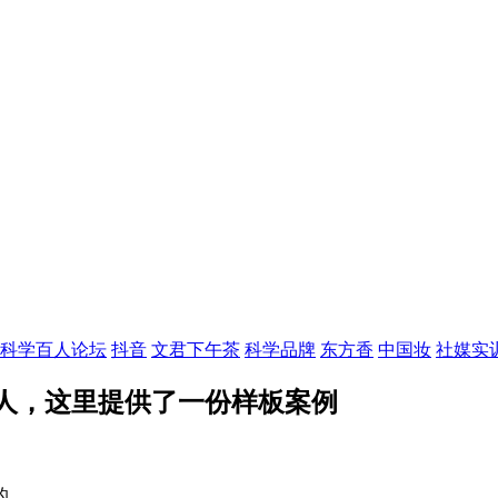
科学百人论坛
抖音
文君下午茶
科学品牌
东方香
中国妆
社媒实
人，这里提供了一份样板案例
的。