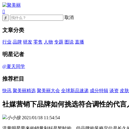
取消
文章分类
行业
品牌
研发
零售
人物
专题
图说
直播
明星记者
@夏天同学
推荐栏目
快讯
聚美丽精选
聚美丽大会
全球新品速递
成分特辑
谈资
皮肤
社媒营销下品牌如何挑选符合调性的代言
小小徐
2021/01/18 11:54:54
流量明星带来的销量利好是暂时的，但品牌的风格定位是长久