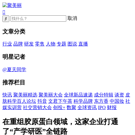
取消
文章分类
行业
品牌
研发
零售
人物
专题
图说
直播
明星记者
@夏天同学
推荐栏目
快讯
聚美丽精选
聚美丽大会
全球新品速递
成分特辑
谈资
皮
肤科学百人论坛
抖音
文君下午茶
科学品牌
东方香
中国妆
社
媒实训营
社交营销大会
创投+
数聚
全球资讯
IPO
财报
在重组胶原蛋白领域，这家企业打通
了“产学研医”全链路