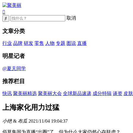
取消
文章分类
行业
品牌
研发
零售
人物
专题
图说
直播
明星记者
@夏天同学
推荐栏目
快讯
聚美丽精选
聚美丽大会
全球新品速递
成分特辑
谈资
皮肤
上海家化用力过猛
小绝
&
布瓜
2021/11/04 19:04:37
佰草集因为直播“出圈”了，但为什么大家仍然心存疑虑？