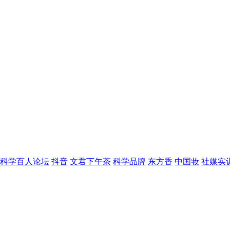
科学百人论坛
抖音
文君下午茶
科学品牌
东方香
中国妆
社媒实