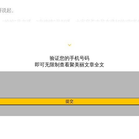
播说起。
“娘娘”是主播、“龙嬷嬷”是副播，大家穿着古装在搭好的“御书
验证您的手机号码
即可无限制查看聚美丽文章全文
提交