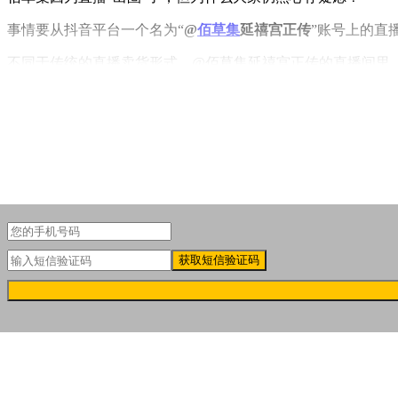
事情要从抖音平台一个名为“
@
佰草集
延禧宫正传
”账号上的直
不同于传统的直播卖货形式，@佰草集延禧宫正传的直播间里，
获取短信验证码