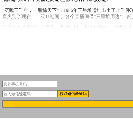
“沉睡三千年，一醒惊天下”，1986年三星堆遗址出土了上
直火到了现在——双11期间， 各个直播间借“三星堆周边”带货
双目外突的青铜纵目面具、青铜神树、青铜太阳轮......这些
新锐品牌原色波塔INSBAHA就十分敏锐地从这些文物上汲取
获取短信验证码