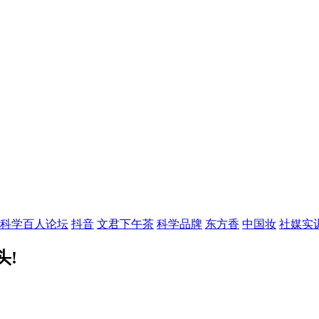
科学百人论坛
抖音
文君下午茶
科学品牌
东方香
中国妆
社媒实
头!