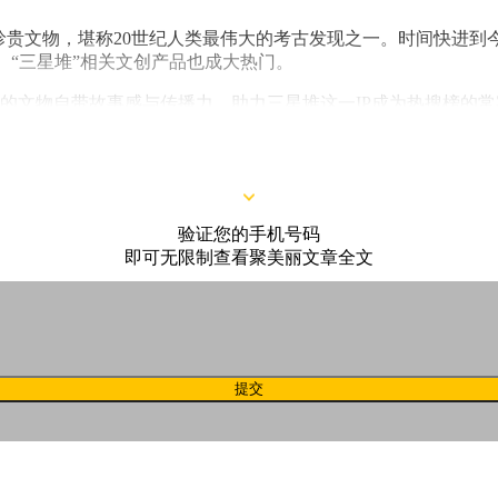
千件珍贵文物，堪称20世纪人类最伟大的考古发现之一。时间快进
、“三星堆”相关文创产品也成大热门。
出土的文物自带故事感与传播力，助力三星堆这一IP成为热搜榜的
灵感，与三星堆合作联名“出土”青铜彩妆。
验证您的手机号码
即可无限制查看聚美丽文章全文
提交