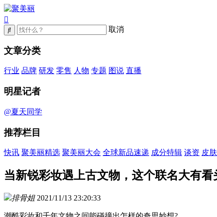
取消
文章分类
行业
品牌
研发
零售
人物
专题
图说
直播
明星记者
@夏天同学
推荐栏目
快讯
聚美丽精选
聚美丽大会
全球新品速递
成分特辑
谈资
皮肤
当新锐彩妆遇上古文物，这个联名大有看
排骨姐
2021/11/13 23:20:33
潮酷彩妆和千年文物之间能碰撞出怎样的奇思妙想?