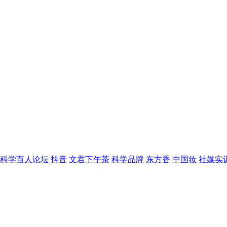
科学百人论坛
抖音
文君下午茶
科学品牌
东方香
中国妆
社媒实