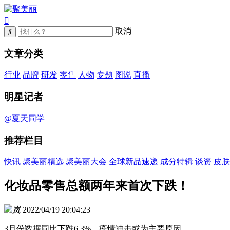
取消
文章分类
行业
品牌
研发
零售
人物
专题
图说
直播
明星记者
@夏天同学
推荐栏目
快讯
聚美丽精选
聚美丽大会
全球新品速递
成分特辑
谈资
皮肤
化妆品零售总额两年来首次下跌！
岚
2022/04/19 20:04:23
3月份数据同比下跌6.3%，疫情冲击或为主要原因。