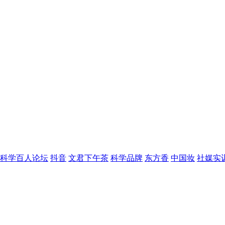
科学百人论坛
抖音
文君下午茶
科学品牌
东方香
中国妆
社媒实