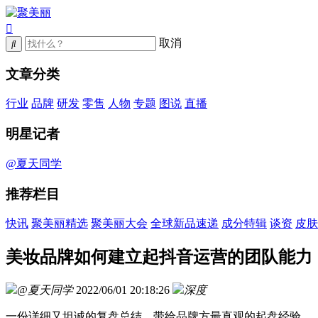
取消
文章分类
行业
品牌
研发
零售
人物
专题
图说
直播
明星记者
@夏天同学
推荐栏目
快讯
聚美丽精选
聚美丽大会
全球新品速递
成分特辑
谈资
皮肤
美妆品牌如何建立起抖音运营的团队能力
@夏天同学
2022/06/01 20:18:26
深度
一份详细又坦诚的复盘总结，带给品牌方最直观的起盘经验。