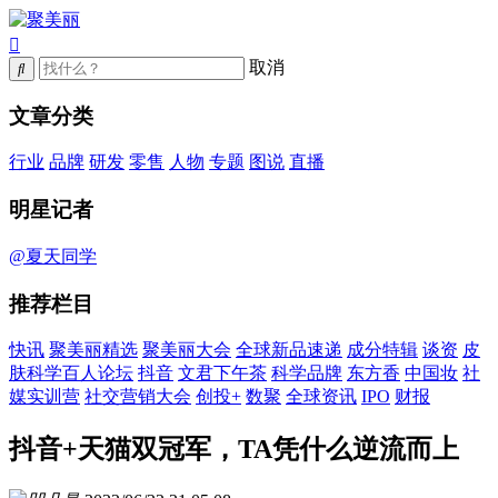
取消
文章分类
行业
品牌
研发
零售
人物
专题
图说
直播
明星记者
@夏天同学
推荐栏目
快讯
聚美丽精选
聚美丽大会
全球新品速递
成分特辑
谈资
皮
肤科学百人论坛
抖音
文君下午茶
科学品牌
东方香
中国妆
社
媒实训营
社交营销大会
创投+
数聚
全球资讯
IPO
财报
抖音+天猫双冠军，TA凭什么逆流而上