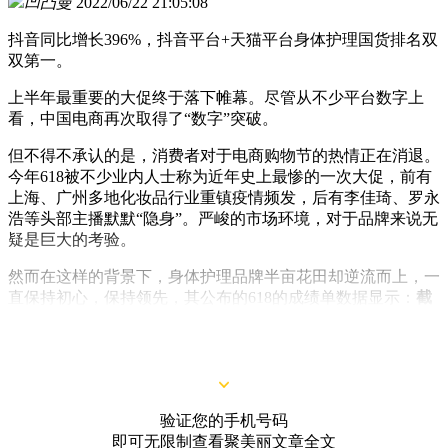
凹凸曼
2022/06/22 21:05:08
抖音同比增长396%，抖音平台+天猫平台身体护理国货排名双
双第一。
上半年最重要的大促终于落下帷幕。尽管从不少平台数字上
看，中国电商再次取得了“数字”突破。
但不得不承认的是，消费者对于电商购物节的热情正在消退。
今年618被不少业内人士称为近年史上最惨的一次大促，前有
上海、广州多地化妆品行业重镇疫情频发，后有李佳琦、罗永
浩等头部主播默默“隐身”。严峻的市场环境，对于品牌来说无
疑是巨大的考验。
然而在这样的背景下，身体护理品牌半亩花田却逆流而上，一
直保持初心，保持领先，其公布的618的成绩单数据显示：
截
至6月20日23点59分，半亩花田抖音同比增长396%，抖音平台
+天猫平台身体护理国货排名双双第一！
验证您的手机号码
即可无限制查看聚美丽文章全文