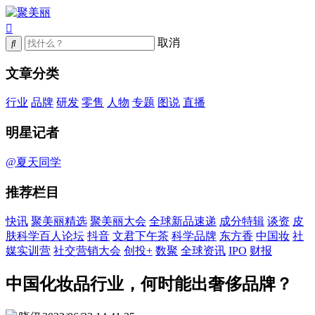
取消
文章分类
行业
品牌
研发
零售
人物
专题
图说
直播
明星记者
@夏天同学
推荐栏目
快讯
聚美丽精选
聚美丽大会
全球新品速递
成分特辑
谈资
皮
肤科学百人论坛
抖音
文君下午茶
科学品牌
东方香
中国妆
社
媒实训营
社交营销大会
创投+
数聚
全球资讯
IPO
财报
中国化妆品行业，何时能出奢侈品牌？