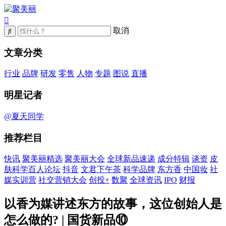
取消
文章分类
行业
品牌
研发
零售
人物
专题
图说
直播
明星记者
@夏天同学
推荐栏目
快讯
聚美丽精选
聚美丽大会
全球新品速递
成分特辑
谈资
皮
肤科学百人论坛
抖音
文君下午茶
科学品牌
东方香
中国妆
社
媒实训营
社交营销大会
创投+
数聚
全球资讯
IPO
财报
以香为媒讲述东方的故事，这位创始人是
怎么做的? | 国货新品⑩