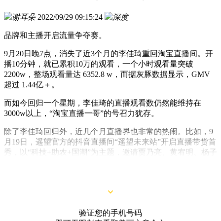
谢耳朵
2022/09/29 09:15:24
深度
品牌和主播开启流量争夺赛。
9月20日晚7点，消失了近3个月的李佳琦重回淘宝直播间。开
播10分钟，就已累积10万的观看，一个小时观看量突破
2200w，整场观看量达 6352.8 w，而据灰豚数据显示，GMV
超过 1.44亿＋。
而如今回归一个星期，李佳琦的直播观看数仍然能维持在
3000w以上，“淘宝直播一哥”的号召力犹存。
除了李佳琦回归外，近几个月直播界也非常的热闹。比如，9
月19日，遥望官方的抖音直播间“遥望未来站”开启直播带货首
秀，以“科技+助农+国潮”为主题，邀请贾乃亮、黄宥明、杨子
黄圣依夫妇等明星主播助阵，开播次日，实现单日GMV破
亿。
验证您的手机号码