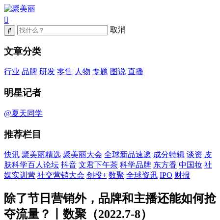
取消
文章分类
行业
品牌
研发
零售
人物
专题
图说
直播
明星记者
@夏天同学
推荐栏目
快讯
聚美丽精选
聚美丽大会
全球新品速递
成分特辑
谈资
皮
肤科学百人论坛
抖音
文君下午茶
科学品牌
东方香
中国妆
社
媒实训营
社交营销大会
创投+
数聚
全球资讯
IPO
财报
除了节日营销外，品牌和主播还能如何抢
夺流量？丨数聚（2022.7-8）