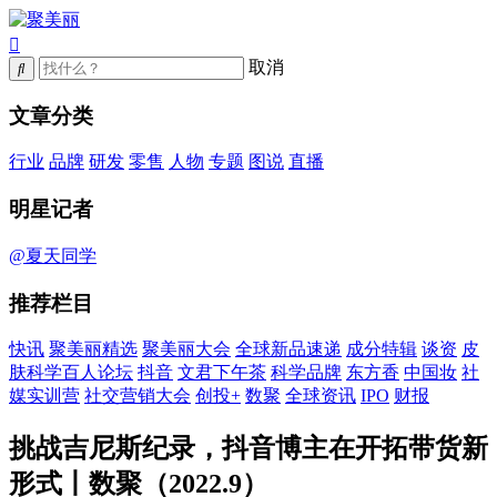
取消
文章分类
行业
品牌
研发
零售
人物
专题
图说
直播
明星记者
@夏天同学
推荐栏目
快讯
聚美丽精选
聚美丽大会
全球新品速递
成分特辑
谈资
皮
肤科学百人论坛
抖音
文君下午茶
科学品牌
东方香
中国妆
社
媒实训营
社交营销大会
创投+
数聚
全球资讯
IPO
财报
挑战吉尼斯纪录，抖音博主在开拓带货新
形式丨数聚（2022.9）