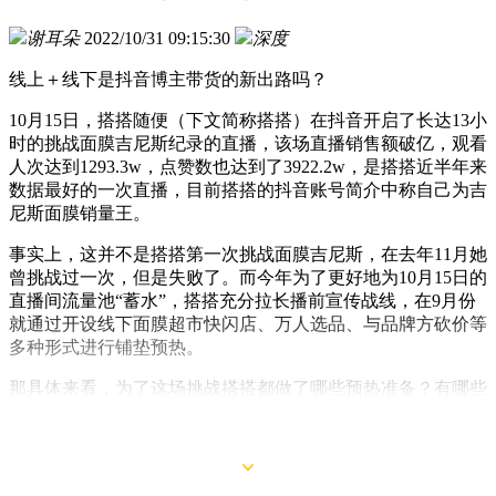
谢耳朵
2022/10/31 09:15:30
深度
线上＋线下是抖音博主带货的新出路吗？
10月15日，搭搭随便（下文简称搭搭）在抖音开启了长达13小
时的挑战面膜吉尼斯纪录的直播，该场直播销售额破亿，观看
人次达到1293.3w，点赞数也达到了3922.2w，是搭搭近半年来
数据最好的一次直播，目前搭搭的抖音账号简介中称自己为吉
尼斯面膜销量王。
事实上，这并不是搭搭第一次挑战面膜吉尼斯，在去年11月她
曾挑战过一次，但是失败了。而今年为了更好地为10月15日的
直播间流量池“蓄水”，搭搭充分拉长播前宣传战线，在9月份
就通过开设线下面膜超市快闪店、万人选品、与品牌方砍价等
多种形式进行铺垫预热。
那具体来看，为了这场挑战搭搭都做了哪些预热准备？有哪些
品牌参与其中？除了搭搭外，还有哪些红人在9月是表现亮眼
的？“抖音921好物节”大促活动又为哪些品牌带来了增量？