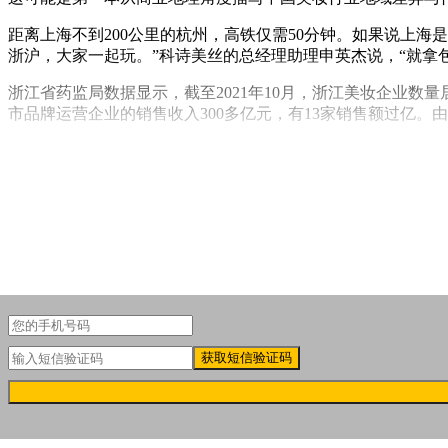
距离上海不到200公里的杭州，高铁仅需50分钟。如果说上
浙沪，大家一起玩。”科诗美丝的总经理助理申英杰说，“就拿
浙江省药监局数据显示，截至2021年10月，浙江美妆企业数量
市品牌运营企业的销售收入300多亿元，有13家销售额过亿
20世纪80年代，杭州出现了一批国际化妆品的代工厂。这其
下沙、临平、余杭、萧山，杭州遍布着化妆品工厂，生产链层
获取短信验证码