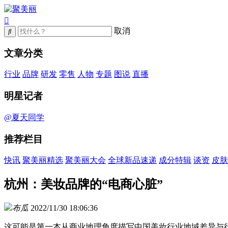
取消
文章分类
行业
品牌
研发
零售
人物
专题
图说
直播
明星记者
@夏天同学
推荐栏目
快讯
聚美丽精选
聚美丽大会
全球新品速递
成分特辑
谈资
皮肤
杭州：美妆品牌的“电商心脏”
布瓜
2022/11/30 18:06:36
这可能是第一本从商业地理角度描写中国美妆行业地域差异与