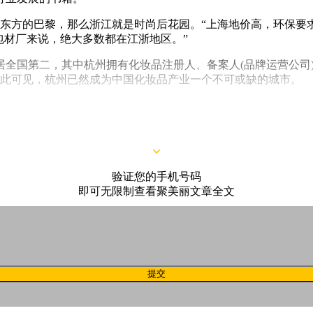
海是东方的巴黎，那么浙江就是时尚后花园。“上海地价高，环保
包材厂来说，绝大多数都在江浙地区。”
居全国第二，其中杭州拥有化妆品注册人、备案人(品牌运营公司)达
。由此可见，杭州已然成为中国化妆品产业一个不可或缺的城市。
中就包含孔凤春与日本国株式会社高丝成立的集生产和销售于一体
层细分，大部分工厂是国际大牌代生产产品。
验证您的手机号码
即可无限制查看聚美丽文章全文
提交