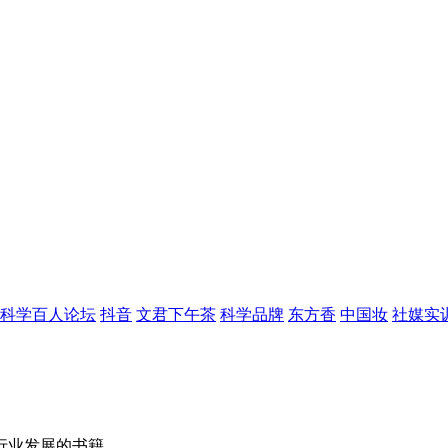
科学百人论坛
抖音
文君下午茶
科学品牌
东方香
中国妆
社媒实
行业发展的书籍。