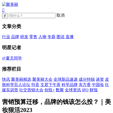
取消
文章分类
行业
品牌
研发
零售
人物
专题
图说
直播
明星记者
@夏天同学
推荐栏目
快讯
聚美丽精选
聚美丽大会
全球新品速递
成分特辑
谈资
皮
肤科学百人论坛
抖音
文君下午茶
科学品牌
东方香
中国妆
社
媒实训营
社交营销大会
创投+
数聚
全球资讯
IPO
财报
营销预算迁移，品牌的钱该怎么投？｜美
妆狠活2023