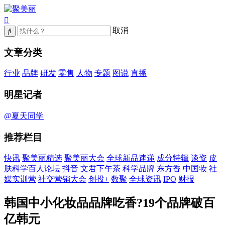
取消
文章分类
行业
品牌
研发
零售
人物
专题
图说
直播
明星记者
@夏天同学
推荐栏目
快讯
聚美丽精选
聚美丽大会
全球新品速递
成分特辑
谈资
皮
肤科学百人论坛
抖音
文君下午茶
科学品牌
东方香
中国妆
社
媒实训营
社交营销大会
创投+
数聚
全球资讯
IPO
财报
韩国中小化妆品品牌吃香?19个品牌破百
亿韩元