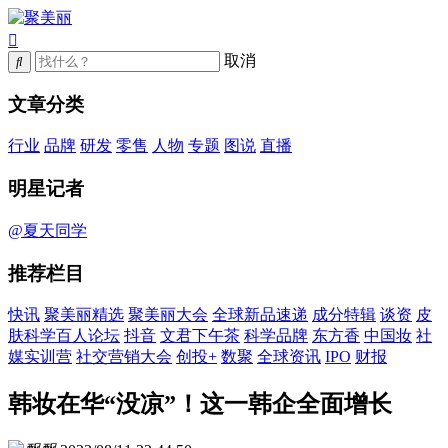
取消
文章分类
行业
品牌
研发
零售
人物
专题
图说
直播
明星记者
@夏天同学
推荐栏目
快讯
聚美丽精选
聚美丽大会
全球新品速递
成分特辑
谈资
皮
肤科学百人论坛
抖音
文君下午茶
科学品牌
东方香
中国妆
社
媒实训营
社交营销大会
创投+
数聚
全球资讯
IPO
财报
韩妆在华“没凉”！这一韩企全面增长