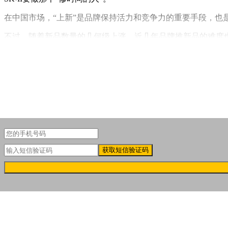
在中国市场，“上新”是品牌保持活力和竞争力的重要手段，也
不过，随着新品数量的几何级上涨，近几年品牌推新品的难度
即将上市的SK-II全新LXP 匠心系列却打破了上新的瓶颈
获取短信验证码