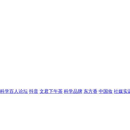
科学百人论坛
抖音
文君下午茶
科学品牌
东方香
中国妆
社媒实