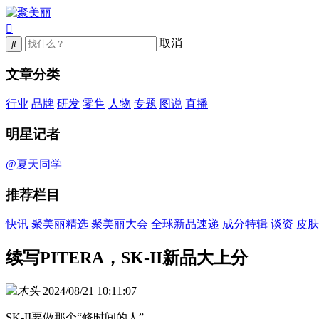
取消
文章分类
行业
品牌
研发
零售
人物
专题
图说
直播
明星记者
@夏天同学
推荐栏目
快讯
聚美丽精选
聚美丽大会
全球新品速递
成分特辑
谈资
皮肤
续写PITERA，SK-II新品大上分
木头
2024/08/21 10:11:07
SK-II要做那个“修时间的人”。