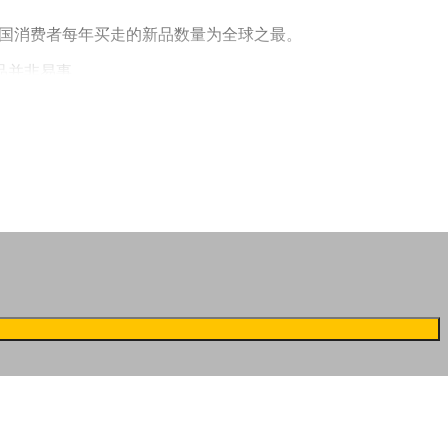
中国消费者每年买走的新品数量为全球之最。
品并非易事。
我们的关注，这个激起水花的新品到底有什么魔力？