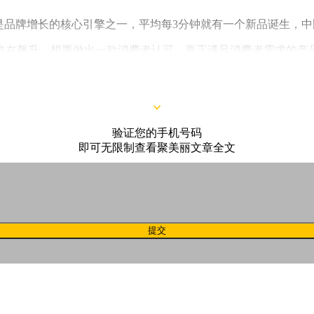
是品牌增长的核心引擎之一，平均每3分钟就有一个新品诞生，
也在飙升，想要做出一款消费者认可，真正满足消费者需求的产
，已经在社媒圈引起讨论，甚至引来不少消费者的种草。这引起了
验证您的手机号码
即可无限制查看聚美丽文章全文
提交