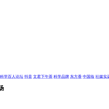
科学百人论坛
抖音
文君下午茶
科学品牌
东方香
中国妆
社媒实
场