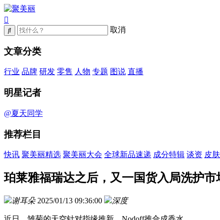
取消
文章分类
行业
品牌
研发
零售
人物
专题
图说
直播
明星记者
@夏天同学
推荐栏目
快讯
聚美丽精选
聚美丽大会
全球新品速递
成分特辑
谈资
皮肤
珀莱雅福瑞达之后，又一国货入局洗护市
谢耳朵
2025/01/13 09:36:00
深度
近日，雏菊的天空针对指缘推新，Nodoff推合成香水。