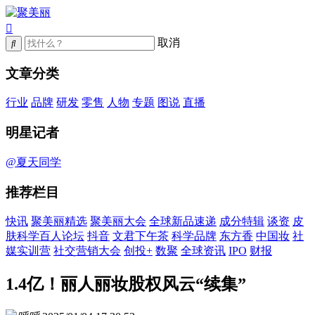
取消
文章分类
行业
品牌
研发
零售
人物
专题
图说
直播
明星记者
@夏天同学
推荐栏目
快讯
聚美丽精选
聚美丽大会
全球新品速递
成分特辑
谈资
皮
肤科学百人论坛
抖音
文君下午茶
科学品牌
东方香
中国妆
社
媒实训营
社交营销大会
创投+
数聚
全球资讯
IPO
财报
1.4亿！丽人丽妆股权风云“续集”