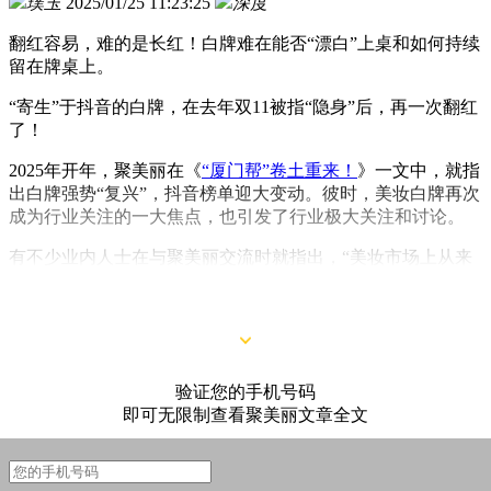
璞玉
2025/01/25 11:23:25
深度
翻红容易，难的是长红！白牌难在能否“漂白”上桌和如何持续
留在牌桌上。
“寄生”于抖音的白牌，在去年双11被指“隐身”后，再一次翻红
了！
2025年开年，聚美丽在《
“厦门帮”卷土重来！
》一文中，就指
出白牌强势“复兴”，抖音榜单迎大变动。彼时，美妆白牌再次
成为行业关注的一大焦点，也引发了行业极大关注和讨论。
有不少业内人士在与聚美丽交流时就指出，“美妆市场上从来
不缺白牌，甚至可以说白牌会一直存在，最终消失的是那些忽
悠、夸大，及伪概念和不合规的白牌。”
验证您的手机号码
即可无限制查看聚美丽文章全文