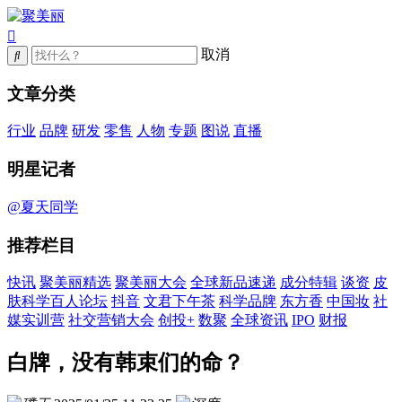
取消
文章分类
行业
品牌
研发
零售
人物
专题
图说
直播
明星记者
@夏天同学
推荐栏目
快讯
聚美丽精选
聚美丽大会
全球新品速递
成分特辑
谈资
皮
肤科学百人论坛
抖音
文君下午茶
科学品牌
东方香
中国妆
社
媒实训营
社交营销大会
创投+
数聚
全球资讯
IPO
财报
白牌，没有韩束们的命？