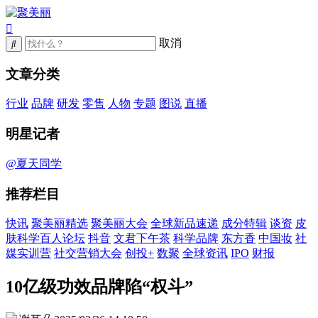
取消
文章分类
行业
品牌
研发
零售
人物
专题
图说
直播
明星记者
@夏天同学
推荐栏目
快讯
聚美丽精选
聚美丽大会
全球新品速递
成分特辑
谈资
皮
肤科学百人论坛
抖音
文君下午茶
科学品牌
东方香
中国妆
社
媒实训营
社交营销大会
创投+
数聚
全球资讯
IPO
财报
10亿级功效品牌陷“权斗”