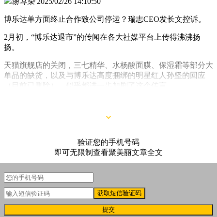
谢耳朵
2025/02/26 14:10:50
博乐达单方面终止合作致公司停运？瑞志CEO发长文控诉。
2月初，“博乐达退市”的传闻在各大社媒平台上传得沸沸扬
扬。
天猫旗舰店的关闭，三七精华、水杨酸面膜、保湿霜等部分大
单品的缺货，以及与博乐达高度捆绑的明星红人孙坚的回应
（目前已删除），似乎都进一步加剧了这个传言。
验证您的手机号码
即可无限制查看聚美丽文章全文
获取短信验证码
提交