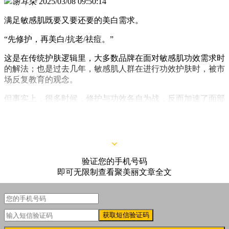
谢耳朵
2025/03/08 09:50:14
满足敏感肌既要又要还要的美白需求。
“先修护，再美白/抗老/祛痘。”
这是在传统护肤逻辑里，大多数品牌在面对敏感肌功效需求时
的解法；也是过去几年，敏感肌人群在进行功效护肤时，被市
场反复教育的观念。
但事实上，很多时候，修护与功效各自为战，反而加速了面部
系统的崩溃——在各大社交媒体上，类似“用完美白精华，脸
却更红了……”的消费者吐槽屡见不鲜。
验证您的手机号码
即可无限制查看聚美丽文章全文
获取短信验证码