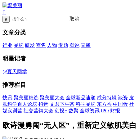
取消
文章分类
行业
品牌
研发
零售
人物
专题
图说
直播
明星记者
@夏天同学
推荐栏目
快讯
聚美丽精选
聚美丽大会
全球新品速递
成分特辑
谈资
皮
肤科学百人论坛
抖音
文君下午茶
科学品牌
东方香
中国妆
社
媒实训营
社交营销大会
创投+
数聚
全球资讯
IPO
财报
欧诗漫勇闯“无人区”，重新定义敏肌美白