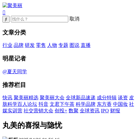
取消
文章分类
行业
品牌
研发
零售
人物
专题
图说
直播
明星记者
@夏天同学
推荐栏目
快讯
聚美丽精选
聚美丽大会
全球新品速递
成分特辑
谈资
皮
肤科学百人论坛
抖音
文君下午茶
科学品牌
东方香
中国妆
社
媒实训营
社交营销大会
创投+
数聚
全球资讯
IPO
财报
丸美的喜报与隐忧