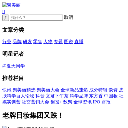
取消
文章分类
行业
品牌
研发
零售
人物
专题
图说
直播
明星记者
@夏天同学
推荐栏目
快讯
聚美丽精选
聚美丽大会
全球新品速递
成分特辑
谈资
皮
肤科学百人论坛
抖音
文君下午茶
科学品牌
东方香
中国妆
社
媒实训营
社交营销大会
创投+
数聚
全球资讯
IPO
财报
老牌日妆集团又跌！