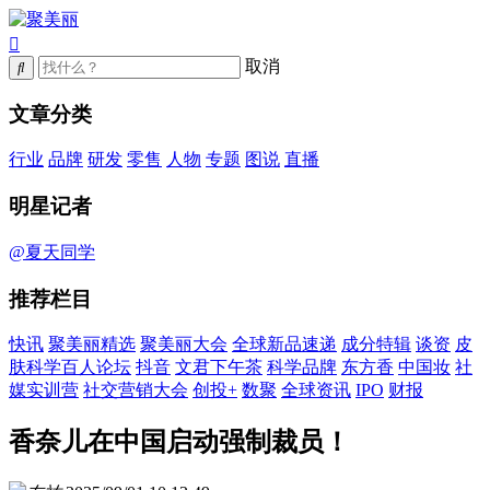
取消
文章分类
行业
品牌
研发
零售
人物
专题
图说
直播
明星记者
@夏天同学
推荐栏目
快讯
聚美丽精选
聚美丽大会
全球新品速递
成分特辑
谈资
皮
肤科学百人论坛
抖音
文君下午茶
科学品牌
东方香
中国妆
社
媒实训营
社交营销大会
创投+
数聚
全球资讯
IPO
财报
香奈儿在中国启动强制裁员！