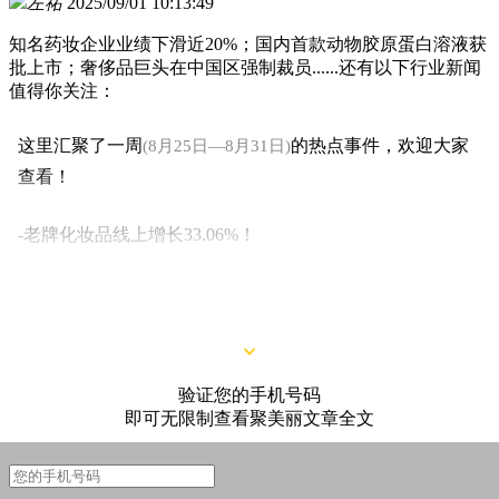
左祐
2025/09/01 10:13:49
知名药妆企业业绩下滑近20%；国内首款动物胶原蛋白溶液获
批上市；奢侈品巨头在中国区强制裁员......还有以下行业新闻
值得你关注：
这里汇聚了一周
的热点事件，欢迎大家
(8月25日—8月31日)
查看！
-老牌化妆品线上增长33.06%！
-“多肽第一股”利润大涨68%！
验证您的手机号码
即可无限制查看聚美丽文章全文