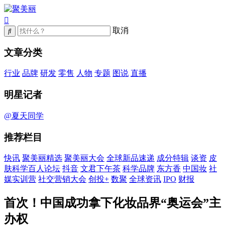
取消
文章分类
行业
品牌
研发
零售
人物
专题
图说
直播
明星记者
@夏天同学
推荐栏目
快讯
聚美丽精选
聚美丽大会
全球新品速递
成分特辑
谈资
皮
肤科学百人论坛
抖音
文君下午茶
科学品牌
东方香
中国妆
社
媒实训营
社交营销大会
创投+
数聚
全球资讯
IPO
财报
首次！中国成功拿下化妆品界“奥运会”主
办权