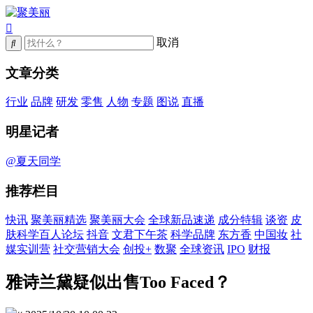
取消
文章分类
行业
品牌
研发
零售
人物
专题
图说
直播
明星记者
@夏天同学
推荐栏目
快讯
聚美丽精选
聚美丽大会
全球新品速递
成分特辑
谈资
皮
肤科学百人论坛
抖音
文君下午茶
科学品牌
东方香
中国妆
社
媒实训营
社交营销大会
创投+
数聚
全球资讯
IPO
财报
雅诗兰黛疑似出售Too Faced？