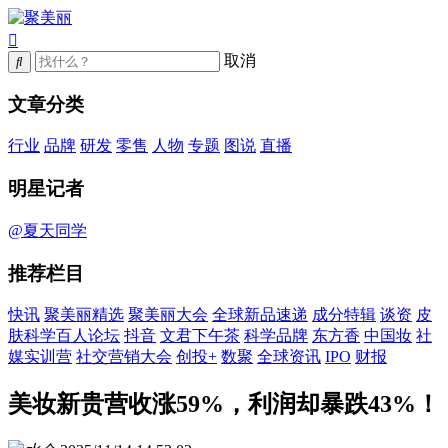
取消
文章分类
行业
品牌
研发
零售
人物
专题
图说
直播
明星记者
@夏天同学
推荐栏目
快讯
聚美丽精选
聚美丽大会
全球新品速递
成分特辑
谈资
皮
肤科学百人论坛
抖音
文君下午茶
科学品牌
东方香
中国妆
社
媒实训营
社交营销大会
创投+
数聚
全球资讯
IPO
财报
美妆新贵营收涨59%，利润却暴跌43%！