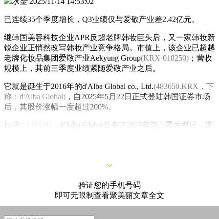
水金
2025/11/14 14:53:02
已连续35个季度增长，Q3业绩仅与爱敬产业差2.42亿元。
继韩国美容科技企业APR反超老牌韩妆巨头后，又一家韩妆新
锐企业正悄然改写韩妆产业竞争格局。市值上，该企业已超越
老牌化妆品集团爱敬产业Aekyung Group
(KRX-018250)
；营收
规模上，其前三季度业绩紧随爱敬产业之后。
它就是诞生于2016年的d'Alba Global co., Ltd.
(483650.KRX，下
称：d'Alba Global)
，自2025年5月22日正式登陆韩国证券市场
后，其股价涨幅一度超过200%。
日前
(11月5日)
，d'Alba Global公布了2025年第三季度财报，该
季度实现销售额1173亿韩元
(约合5.67亿元人民币)
，同比大幅
增长59%。
验证您的手机号码
即可无限制查看聚美丽文章全文