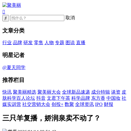
取消
文章分类
行业
品牌
研发
零售
人物
专题
图说
直播
明星记者
@夏天同学
推荐栏目
快讯
聚美丽精选
聚美丽大会
全球新品速递
成分特辑
谈资
皮
肤科学百人论坛
抖音
文君下午茶
科学品牌
东方香
中国妆
社
媒实训营
社交营销大会
创投+
数聚
全球资讯
IPO
财报
三只羊复播，娇润泉卖不动了？