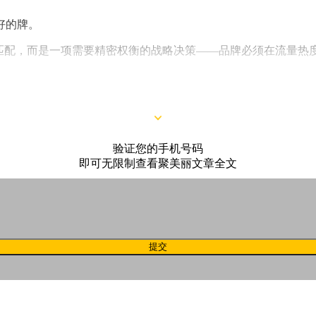
好的牌。
量匹配，而是一项需要精密权衡的战略决策——品牌必须在流量热
实现品牌与代言人的价值共振、人格契合。如何达成这种深度绑
验证您的手机号码
即可无限制查看聚美丽文章全文
提交