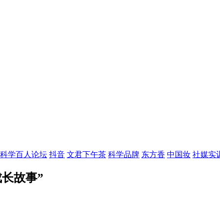
科学百人论坛
抖音
文君下午茶
科学品牌
东方香
中国妆
社媒实
长故事”