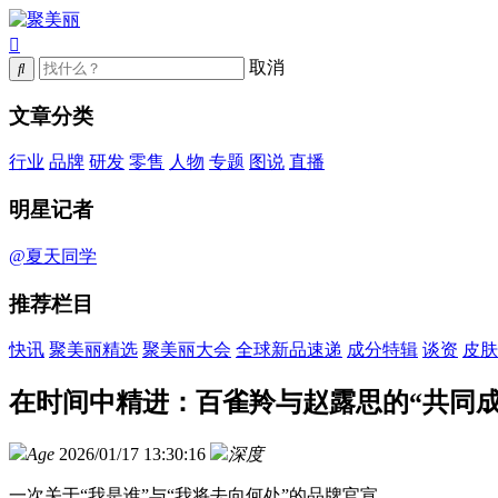
取消
文章分类
行业
品牌
研发
零售
人物
专题
图说
直播
明星记者
@夏天同学
推荐栏目
快讯
聚美丽精选
聚美丽大会
全球新品速递
成分特辑
谈资
皮肤
在时间中精进：百雀羚与赵露思的“共同成
Age
2026/01/17 13:30:16
深度
一次关于“我是谁”与“我将去向何处”的品牌官宣。