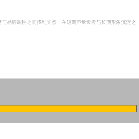
度与品牌调性之间找到支点，在短期声量爆发与长期形象沉淀之
定，正成为品牌代言人筛选的核心命题。