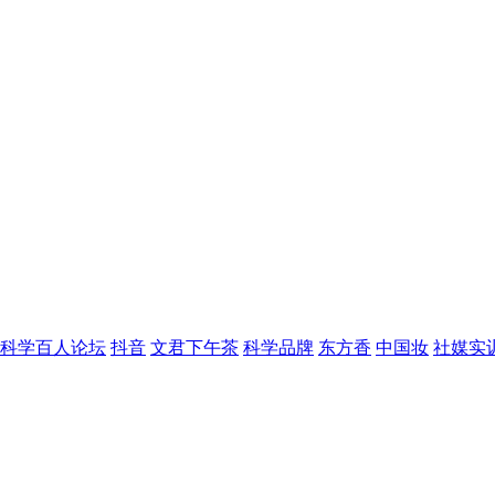
科学百人论坛
抖音
文君下午茶
科学品牌
东方香
中国妆
社媒实