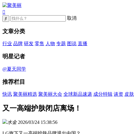
取消
文章分类
行业
品牌
研发
零售
人物
专题
图说
直播
明星记者
@夏天同学
推荐栏目
快讯
聚美丽精选
聚美丽大会
全球新品速递
成分特辑
谈资
皮肤
又一高端护肤闭店离场！
水金
2026/03/24 15:38:56
LG旗下又一高端护肤品牌退出中国？