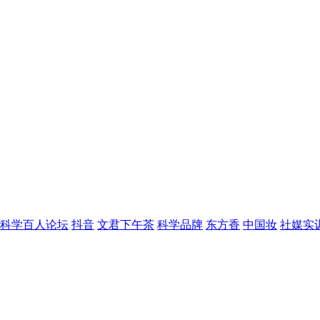
科学百人论坛
抖音
文君下午茶
科学品牌
东方香
中国妆
社媒实