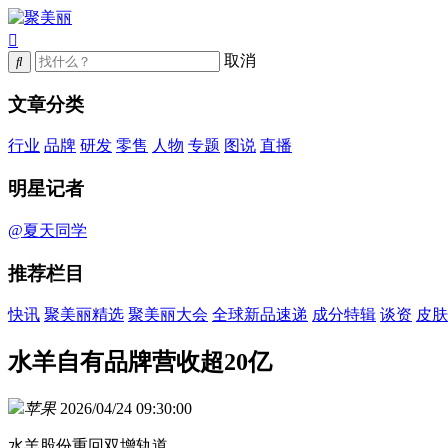
取消
文章分类
行业
品牌
研发
零售
人物
专题
图说
直播
明星记者
@夏天同学
推荐栏目
快讯
聚美丽精选
聚美丽大会
全球新品速递
成分特辑
谈资
皮肤
水羊自有品牌营收超20亿
苹果
2026/04/24 09:30:00
水羊股份重回双增轨道。