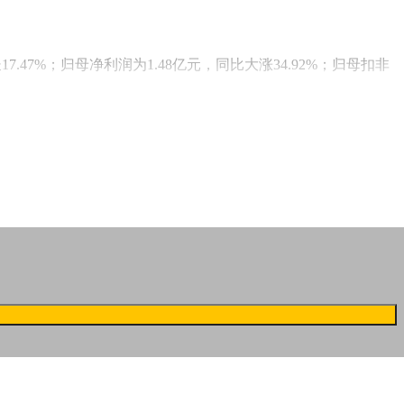
7.47%；归母净利润为1.48亿元，同比大涨34.92%；归母扣非