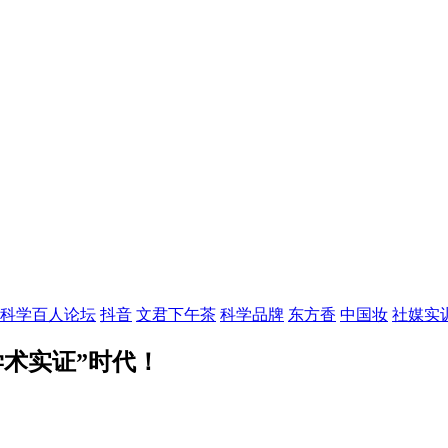
科学百人论坛
抖音
文君下午茶
科学品牌
东方香
中国妆
社媒实
术实证”时代！