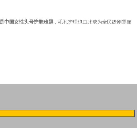
是中国女性头号护肤难题
，毛孔护理也由此成为全民级刚需痛
研究依然稀缺
，绝大多数产品仍停留在表层控油、清洁、去角