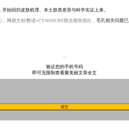
，开始回归皮肤机理、本土肤质差异与科学实证上来。
网易文创/数读×CYNOSURE联合报告指出，
毛孔相关问题已
供给不足。更深层的问题在于：
当前市场针对毛孔护理的系统性
专研方案。
验证您的手机号码
即可无限制查看聚美丽文章全文
提交