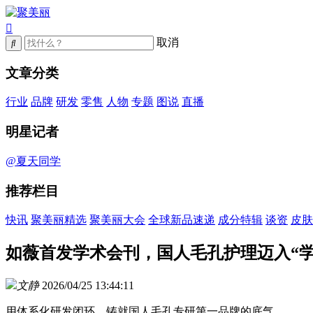
取消
文章分类
行业
品牌
研发
零售
人物
专题
图说
直播
明星记者
@夏天同学
推荐栏目
快讯
聚美丽精选
聚美丽大会
全球新品速递
成分特辑
谈资
皮肤
如薇首发学术会刊，国人毛孔护理迈入“学
文静
2026/04/25 13:44:11
用体系化研发闭环，铸就国人毛孔专研第一品牌的底气。