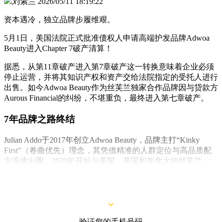
刘紫兰
2026/05/11 18:19:22
资本遇冷，独立品牌步履维艰。
5月1日，美国法院正式批准债权人申请高端护发品牌Adwoa
Beauty进入Chapter 7破产清算！
据悉，从第11章破产进入第7章破产这一转换意味着企业必须
停止运营，并将其知识产权和资产交给法院指定的受托人进行
出售。如今Adwoa Beauty作为丝芙兰独家合作品牌因与贷款方
Aurous Financial的纠纷，不堪重负，最终进入第七章破产。
7年品牌之路终结
Julian Addo于2017年创立Adwoa Beauty，品牌主打“Kinky
First”（卷曲优先）理念，其凭借精准的人群定位与高品质配
方迅速出圈。2020年开始与美国、英国和加拿大的丝芙兰
（Sephora）以及英国CultBeauty、亚马逊及其直销网站建立了
零售合作关系。
验证您的手机号码