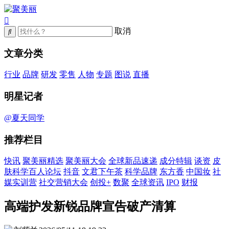
取消
文章分类
行业
品牌
研发
零售
人物
专题
图说
直播
明星记者
@夏天同学
推荐栏目
快讯
聚美丽精选
聚美丽大会
全球新品速递
成分特辑
谈资
皮
肤科学百人论坛
抖音
文君下午茶
科学品牌
东方香
中国妆
社
媒实训营
社交营销大会
创投+
数聚
全球资讯
IPO
财报
高端护发新锐品牌宣告破产清算