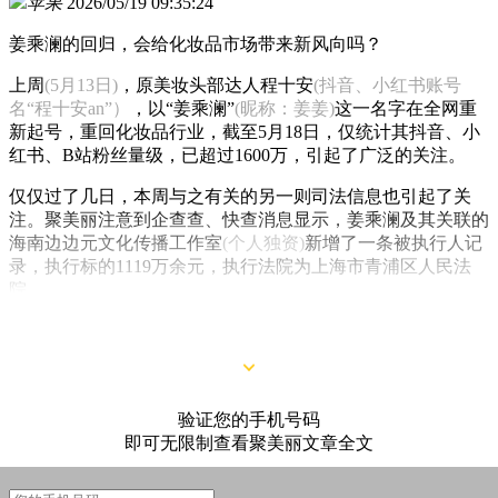
苹果
2026/05/19 09:35:24
姜乘澜的回归，会给化妆品市场带来新风向吗？
上周
(5月13日)
，原美妆头部达人程十安
(抖音、小红书账号
名“程十安an”）
，以“姜乘澜”
(昵称：姜姜)
这一名字在全网重
新起号，重回化妆品行业，截至5月18日，仅统计其抖音、小
红书、B站粉丝量级，已超过1600万，引起了广泛的关注。
仅仅过了几日，本周与之有关的另一则司法信息也引起了关
注。聚美丽注意到企查查、快查消息显示，姜乘澜及其关联的
海南边边元文化传播工作室
(个人独资)
新增了一条被执行人记
录，执行标的1119万余元，执行法院为上海市青浦区人民法
院。
验证您的手机号码
即可无限制查看聚美丽文章全文