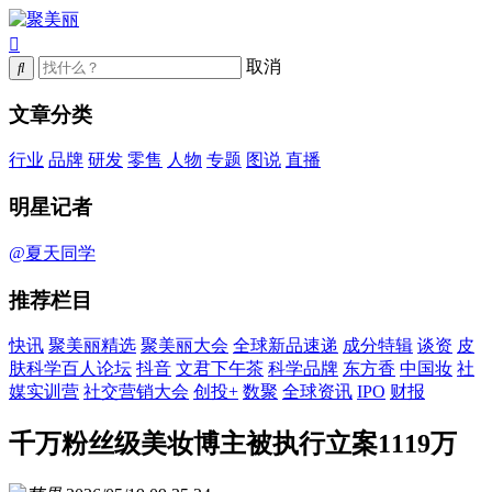
取消
文章分类
行业
品牌
研发
零售
人物
专题
图说
直播
明星记者
@夏天同学
推荐栏目
快讯
聚美丽精选
聚美丽大会
全球新品速递
成分特辑
谈资
皮
肤科学百人论坛
抖音
文君下午茶
科学品牌
东方香
中国妆
社
媒实训营
社交营销大会
创投+
数聚
全球资讯
IPO
财报
千万粉丝级美妆博主被执行立案1119万