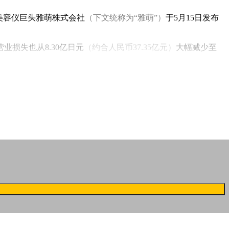
美容仪巨头雅萌株式会社
（下文统称为“雅萌”）
于5月15日发布
营业损失也从8.30亿日元
（约合人民币37.35亿元）
大幅减少至