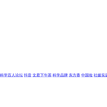
科学百人论坛
抖音
文君下午茶
科学品牌
东方香
中国妆
社媒实