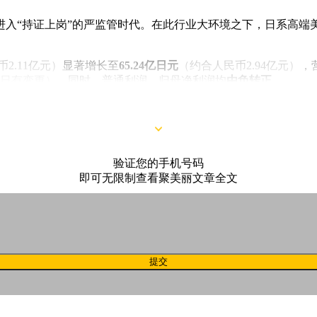
进入“持证上岗”的严监管时代。在此行业大环境之下，日系高端
2.11亿元）
显著增长至
65.24亿日元
（约合人民币2.94亿元）
，
日有变更）
。同时，普通利润、归母净利润均
由负转正
。
验证您的手机号码
即可无限制查看聚美丽文章全文
提交