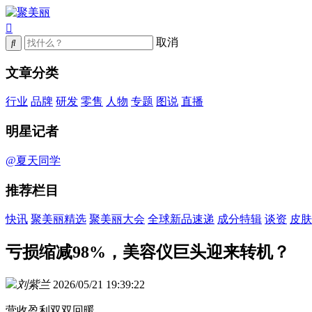
取消
文章分类
行业
品牌
研发
零售
人物
专题
图说
直播
明星记者
@夏天同学
推荐栏目
快讯
聚美丽精选
聚美丽大会
全球新品速递
成分特辑
谈资
皮肤
亏损缩减98%，美容仪巨头迎来转机？
刘紫兰
2026/05/21 19:39:22
营收盈利双双回暖。