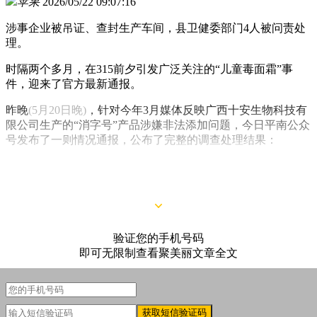
苹果
2026/05/22 09:07:16
涉事企业被吊证、查封生产车间，县卫健委部门4人被问责处
理。
时隔两个多月，在315前夕引发广泛关注的“儿童毒面霜”事
件，迎来了官方最新通报。
昨晚
(5月20日晚)
，针对今年3月媒体反映广西十安生物科技有
限公司生产的“消字号”产品涉嫌非法添加问题，今日平南公众
号发布了一则情况通报，公布了完整的调查处理结果：
1、 对涉事企业进行行政处罚，依法吊销《消毒产品生产企业
卫生许可证》；
验证您的手机号码
即可无限制查看聚美丽文章全文
获取短信验证码