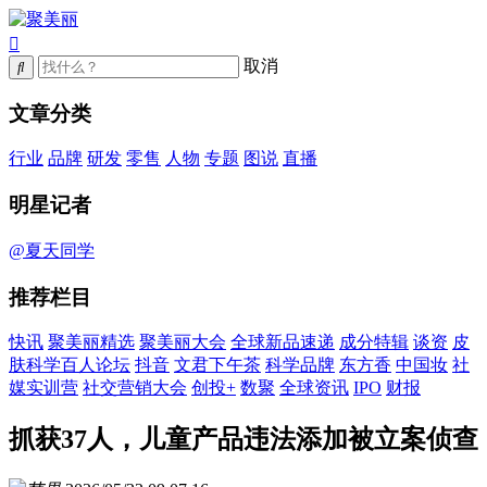
取消
文章分类
行业
品牌
研发
零售
人物
专题
图说
直播
明星记者
@夏天同学
推荐栏目
快讯
聚美丽精选
聚美丽大会
全球新品速递
成分特辑
谈资
皮
肤科学百人论坛
抖音
文君下午茶
科学品牌
东方香
中国妆
社
媒实训营
社交营销大会
创投+
数聚
全球资讯
IPO
财报
抓获37人，儿童产品违法添加被立案侦查