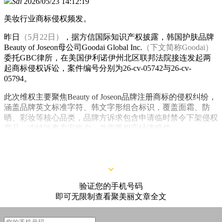
Sai
2026/05/23 14:12:19
美妆行业商标侵权频发。
昨日
（5月22日）
，据方信国际知识产权披露，韩国护肤品牌
Beauty of Joseon母公司Goodai Global Inc.
（下文简称Goodai）
委托GBC律所，在美国伊利诺伊州北区联邦法院接连发起两
起商标侵权诉讼，案件编号分别为26-cv-05742与26-cv-
05794。
此次维权主要聚焦Beauty of Joseon品牌注册商标的侵权纠纷，
涵盖品牌英文标准字符、韩文字形组合标识，覆盖面霜、防
晒、彩妆等核心品类，品牌方诉求包含申请临时禁令下架侵权
商品、冻结涉事卖家账户，并索要相应经济赔偿。
验证您的手机号码
即可无限制查看聚美丽文章全文