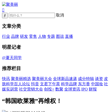
取消
文章分类
行业
品牌
研发
零售
人物
专题
图说
直播
明星记者
@夏天同学
推荐栏目
快讯
聚美丽精选
聚美丽大会
全球新品速递
成分特辑
谈资
皮
肤科学百人论坛
抖音
文君下午茶
科学品牌
东方香
中国妆
社
媒实训营
社交营销大会
创投+
数聚
全球资讯
IPO
财报
“韩国欧莱雅”再维权！