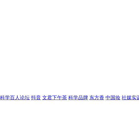
科学百人论坛
抖音
文君下午茶
科学品牌
东方香
中国妆
社媒实