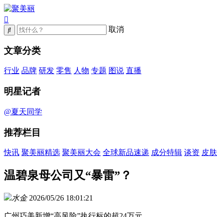
取消
文章分类
行业
品牌
研发
零售
人物
专题
图说
直播
明星记者
@夏天同学
推荐栏目
快讯
聚美丽精选
聚美丽大会
全球新品速递
成分特辑
谈资
皮肤
温碧泉母公司又“暴雷”？
水金
2026/05/26 18:01:21
广州巧美新增“高风险”执行标的超24万元。