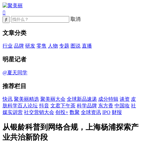
取消
文章分类
行业
品牌
研发
零售
人物
专题
图说
直播
明星记者
@夏天同学
推荐栏目
快讯
聚美丽精选
聚美丽大会
全球新品速递
成分特辑
谈资
皮
肤科学百人论坛
抖音
文君下午茶
科学品牌
东方香
中国妆
社
媒实训营
社交营销大会
创投+
数聚
全球资讯
IPO
财报
从银龄科普到网络合规，上海杨浦探索产
业共治新阶段