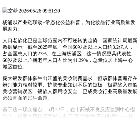
文静
2026/05/26 09:51:30
杨浦以产业链联动+常态化公益科普，为化妆品行业高质量发
展助力。
人口老龄化已是全球范围内不可逆转的趋势，国家统计局最新
数据显示，截至2025年底，全国60岁及以上人口约3.2亿人，
占全国总人口的23%。在上海杨浦区，这一情况更具代表性：
60岁及以上户籍老年人口占比为41.29%，总量位居上海中心
城区首位。
庞大银发群体催生出旺盛的美妆消费需求，但该群体普遍存在
辨别能力相对较弱、护肤专业知识不足的短板，极易陷入虚假
美妆营销误区，银龄人群用妆安全，已成美妆行业高质量发展
必须直面的民生命题。
基于这一现实痛点，5月22日，在市药械不良反应监测中心指
导下，杨浦区市场监管局主办了“安全用妆·美丽银龄”——杨
浦区化妆品科普公益行动启动仪式暨化妆品网络经营合规经验
分享沙龙活动。